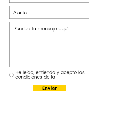
He leído, entiendo y acepto las
condiciones de la
Enviar
También puedes ponerte en
contacto a través de nuestro correo
electrónico o teléfono:
info@planetalimpio.es